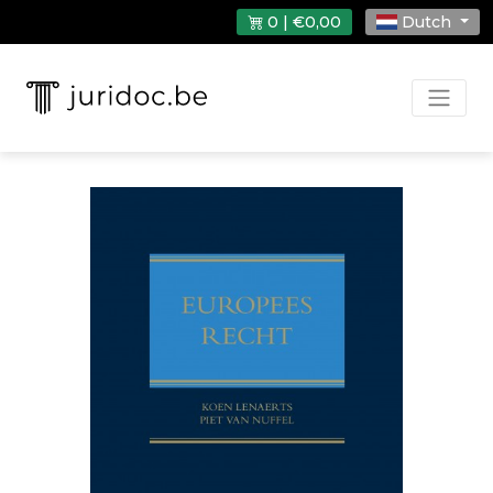
0 | €0,00
Dutch