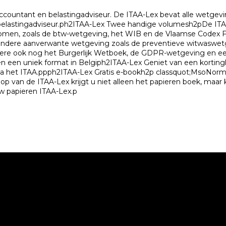
ountant en belastingadviseur. De ITAA-Lex bevat alle wetgeving
elastingadviseur.ph2ITAA-Lex Twee handige volumesh2pDe ITAA
nomen, zoals de btw-wetgeving, het WIB en de Vlaamse Codex Fi
andere aanverwante wetgeving zoals de preventieve witwaswet
andere ook nog het Burgerlijk Wetboek, de GDPR-wetgeving en 
 een uniek format in Belgiph2ITAA-Lex Geniet van een kortingh2
ia het ITAA.ppph2ITAA-Lex Gratis e-bookh2p classquot;MsoNorm
op van de ITAA-Lex krijgt u niet alleen het papieren boek, maar
w papieren ITAA-Lex.p