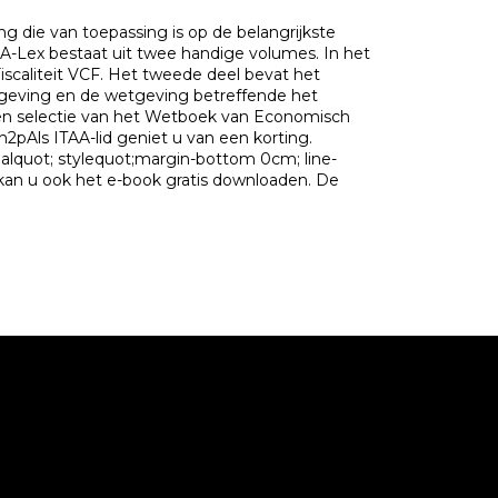
 die van toepassing is op de belangrijkste
-Lex bestaat uit twee handige volumes. In het
scaliteit VCF. Het tweede deel bevat het
geving en de wetgeving betreffende het
een selectie van het Wetboek van Economisch
pAls ITAA-lid geniet u van een korting.
alquot; stylequot;margin-bottom 0cm; line-
 kan u ook het e-book gratis downloaden. De