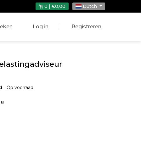
0 | €0,00
Dutch
eken
Log in
|
Registreren
elastingadviseur
d
Op voorraad
ng