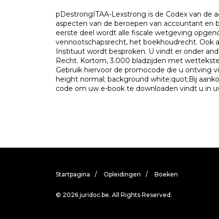
pDestrongITAA-Lexstrong is de Codex van de acc
aspecten van de beroepen van accountant en b
eerste deel wordt alle fiscale wetgeving opge
vennootschapsrecht, het boekhoudrecht. Ook 
Instituut wordt besproken. U vindt er onder 
Recht. Kortom, 3.000 bladzijden met wetteksten
Gebruik hiervoor de promocode die u ontving v
height normal; background white;quot;Bij aanko
code om uw e-book te downloaden vindt u in u
Startpagina
Opleidingen
Boeken
© 2026 juridoc.be. All Rights Reserved.