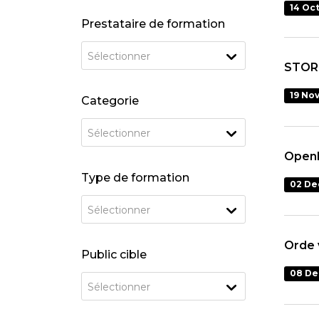
14 Oc
Prestataire de formation
Sélectionner
STOR
19 No
Categorie
Sélectionner
Openb
Type de formation
02 De
Sélectionner
Orde 
Public cible
08 De
Sélectionner