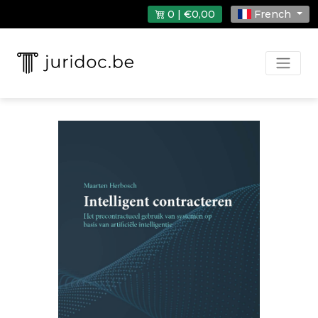
0 | €0,00
French