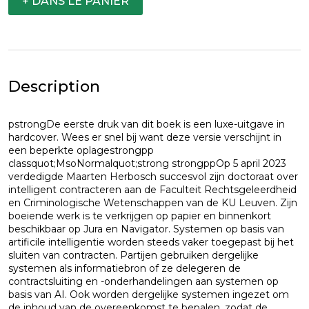
+ DANS LE PANIER
Description
pstrongDe eerste druk van dit boek is een luxe-uitgave in
hardcover. Wees er snel bij want deze versie verschijnt in
een beperkte oplagestrongpp
classquot;MsoNormalquot;strong strongppOp 5 april 2023
verdedigde Maarten Herbosch succesvol zijn doctoraat over
intelligent contracteren aan de Faculteit Rechtsgeleerdheid
en Criminologische Wetenschappen van de KU Leuven. Zijn
boeiende werk is te verkrijgen op papier en binnenkort
beschikbaar op Jura en Navigator. Systemen op basis van
artificile intelligentie worden steeds vaker toegepast bij het
sluiten van contracten. Partijen gebruiken dergelijke
systemen als informatiebron of ze delegeren de
contractsluiting en -onderhandelingen aan systemen op
basis van AI. Ook worden dergelijke systemen ingezet om
de inhoud van de overeenkomst te bepalen, zodat de