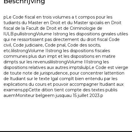
Beschrijving
pLe Code fiscal en trois volumes a t compos pour les
tudiants du Master en Droit et du Master spcialis en Droit
fiscal de la Facult de Droit et de Criminologie de
lULB.pullistrongVolume Istrong les dispositions gnrales utiles
qui ne ressortissent pas directement du droit fiscal Code
civil, Code judiciaire, Code pnal, Code des socits,
etc.lilistrongVolume IIstrong les dispositions fiscales
communes plus dun impt et les dispositions en matire
dimpts sur les revenuslilistrongVolume IIIstrong les
dispositions relatives aux autres imptsliulpLe Code est vierge
de toute note de jurisprudence, pour concentrer lattention
de ltudiant sur le texte lgal complt bien entendu par les
explications du cours et pouvoir accompagner ltudiant aux
examens.ppCette dition tient compte des textes publis
auemMoniteur belgeem jusquau 15 juillet 2023.p