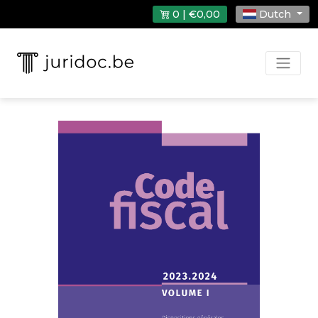
0 | €0,00
Dutch