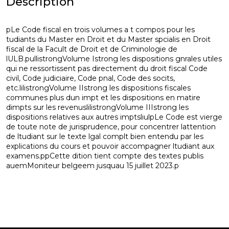
Description
pLe Code fiscal en trois volumes a t compos pour les
tudiants du Master en Droit et du Master spcialis en Droit
fiscal de la Facult de Droit et de Criminologie de
lULB.pullistrongVolume Istrong les dispositions gnrales utiles
qui ne ressortissent pas directement du droit fiscal Code
civil, Code judiciaire, Code pnal, Code des socits,
etc.lilistrongVolume IIstrong les dispositions fiscales
communes plus dun impt et les dispositions en matire
dimpts sur les revenuslilistrongVolume IIIstrong les
dispositions relatives aux autres imptsliulpLe Code est vierge
de toute note de jurisprudence, pour concentrer lattention
de ltudiant sur le texte lgal complt bien entendu par les
explications du cours et pouvoir accompagner ltudiant aux
examens.ppCette dition tient compte des textes publis
auemMoniteur belgeem jusquau 15 juillet 2023.p