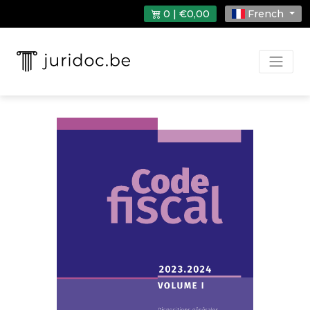
0 | €0,00
French