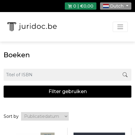
0 | €0,00
Dutch
Boeken
Filter gebruiken
Sort by