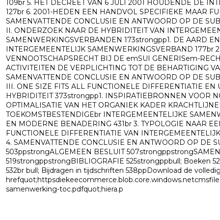
109br 5. HET DECREET VAN 6 JULI 2001 HOUDENDE DE
127br 6. 2001-HEDEN EEN HANDVOL SPECIFIEKE MAAR FU
SAMENVATTENDE CONCLUSIE EN ANTWOORD OP DE SUBO
II. ONDERZOEK NAAR DE HYBRIDITEIT VAN INTERGEMEE
SAMENWERKINGSVERBANDEN 173strongpp1. DE AARD EN
INTERGEMEENTELIJK SAMENWERKINGSVERBAND 177br 2.
VENNOOTSCHAPSRECHT BIJ DE emSUI GENERISem-RECHT
ACTIVITEITEN DE VERPLICHTING TOT DE BEHARTIGING VA
SAMENVATTENDE CONCLUSIE EN ANTWOORD OP DE SUB
III. ONE SIZE FITS ALL FUNCTIONELE DIFFERENTIATIE 
HYBRIDITEIT 373strongpp1. INSPIRATIEBRONNEN VOOR 
OPTIMALISATIE VAN HET ORGANIEK KADER KRACHTLIJN
TOEKOMSTBESTENDIGEbr INTERGEMEENTELIJKE SAMENW
EN MODERNE BENADERING 431br 3. TYPOLOGIE NAAR 
FUNCTIONELE DIFFERENTIATIE VAN INTERGEMEENTELI
4. SAMENVATTENDE CONCLUSIE EN ANTWOORD OP DE
503ppstrongALGEMEEN BESLUIT 507strongppstrongSAM
519strongppstrongBIBLIOGRAFIE 525strongppbull; Boeken 527b
532br bull; Bijdragen in tijdschriften 538ppDownload de volledi
hrefquot;httpsdiekeecommerce.blob.core.windows.netcmsfiles
samenwerking-toc.pdfquot;hiera.p