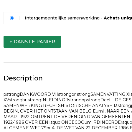
Intergemeentelijke samenwerking -
Achats uniq
+ DANS LE PANIER
Description
pstrongDANKWOORD VIIstrongbr strongSAMENVATTING XI
XVstrongbr strongINLEIDING 1strongppstrongDeel I. DE
SAMENWERKING RECHTSHISTORISCHE ANALYSE 13strongp
BEGIN, OVER HET ONTSTAAN VAN BELGIEuml;, NAAR EEN 
MAART 1922 OMTRENT DE VERENIGING VAN GEMEENTEN TOT
1922-1986 OVER EEN lsquo;ONGECOOuml;RDINEERDErsq
ALGEMENE WET 79br 4. DE WET VAN 22 DECEMBER 198