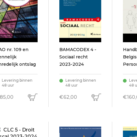
AO nr. 109 en
BAMACODEX 4 -
Hand
ennelijk
Sociaal recht
Belgi
nredelijk ontslag
2023-2024
Perso
famili
relat
Levering binnen
Levering binnen
Lev
48 uur
48 uur
48 
ed. 20
85,00
€62,00
€160,