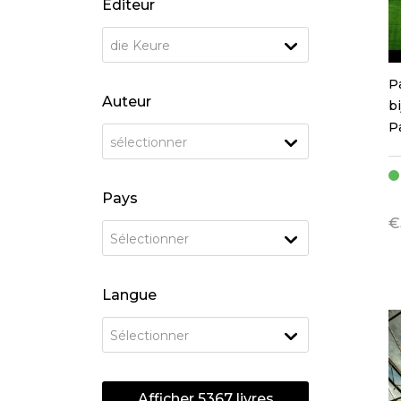
Éditeur
die Keure
P
Auteur
b
P
sélectionner
Pays
€
Sélectionner
Langue
Sélectionner
Afficher
5367
livres