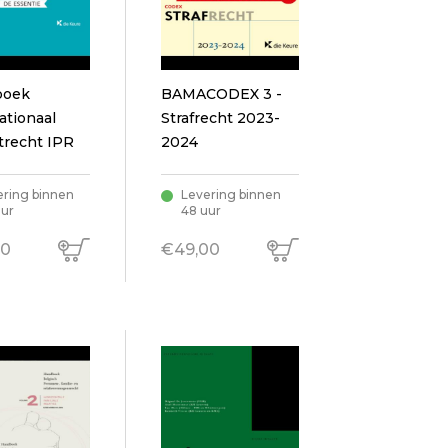
boek
BAMACODEX 3 -
ationaal
Strafrecht 2023-
trecht IPR
2024
entie
23
ering binnen
Levering binnen
uur
48 uur
00
€49,00