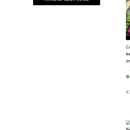
C
k
o
€