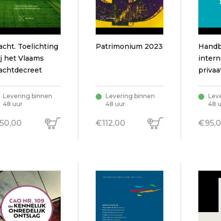
acht. Toelichting
Patrimonium 2023
Hand
ij het Vlaams
intern
achtdecreet
privaa
de ess
ed.20
Levering binnen
Levering binnen
Lev
48 uur
48 uur
48 
50,00
€112,00
€95,