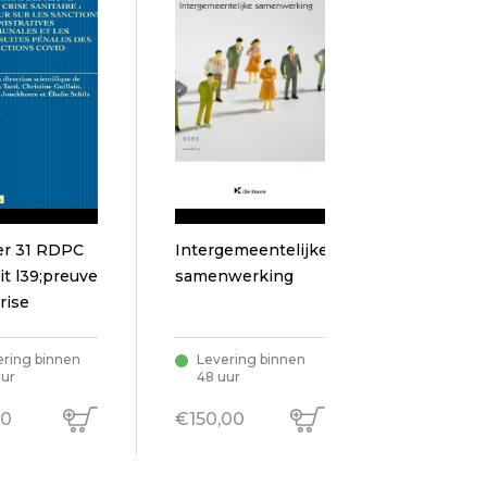
er 31 RDPC
Intergemeentelijke
reuve
samenwerking
rise
ire
ering binnen
Levering binnen
uur
48 uur
00
€150,00