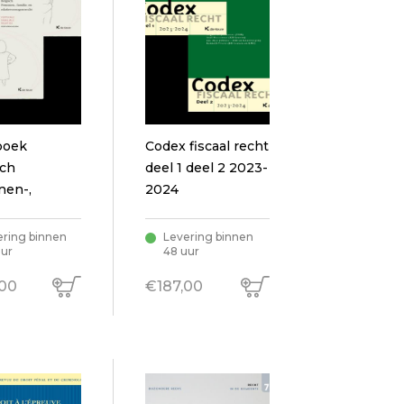
boek
Codex fiscaal recht
sch
deel 1 deel 2 2023-
nen-,
2024
e- en
ievermogensrecht
ering binnen
Levering binnen
uur
48 uur
23
00
€187,00