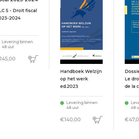
C 5 - Droit fiscal
023-2024
Levering binnen
48 uur
145,00
Handboek Welzijn
Dossi
op het werk
Le droit l39;p
ed.2023
de la c
sanita
Levering binnen
Lev
48 uur
48 
€140,00
€47,