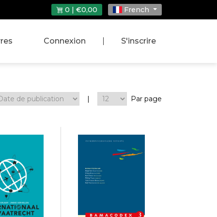
0 | €0,00
French
vres
Connexion
|
S'inscrire
|
Par page