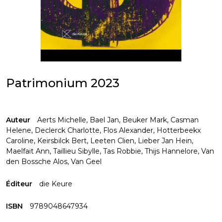
Patrimonium 2023
Auteur
Aerts Michelle
,
Bael Jan
,
Beuker Mark
,
Casman
Helene
,
Declerck Charlotte
,
Flos Alexander
,
Hotterbeekx
Caroline
,
Keirsbilck Bert
,
Leeten Clien
,
Lieber Jan Hein
,
Maelfait Ann
,
Taillieu Sibylle
,
Tas Robbie
,
Thijs Hannelore
,
Van
den Bossche Alos
,
Van Geel
Éditeur
die Keure
ISBN
9789048647934