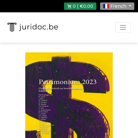
0 | €0,00
French