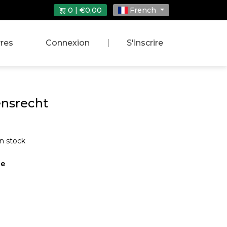
0 | €0,00
French
vres
Connexion
|
S'inscrire
ensrecht
n stock
te