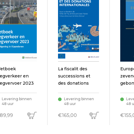
etboek
La fiscalit des
Europ
egverkeer en
successions et
zevend
egvervoer 2023
des donations
gebo
 Regelgeving in
internationales
laanderen
Levering binnen
Levering binnen
Lev
48 uur
48 uur
48 
89,99
€165,00
€155,