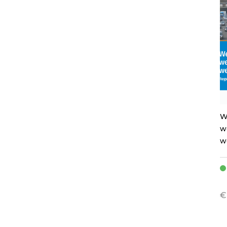
W
w
w
-
V
€