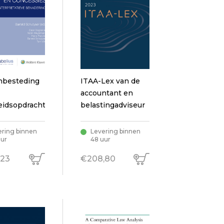
nbesteding
ITAA-Lex van de
accountant en
eidsopdrachten
belastingadviseur
cessies -
ering binnen
Levering binnen
uur
48 uur
retatieve
ering
,23
€208,80