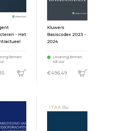
igent
Kluwers
cteren - Het
Basiscodex 2023 -
tractueel
2024
ik van
men op
ering binnen
Levering binnen
uur
48 uur
an artificile
igentie
35
€496,49