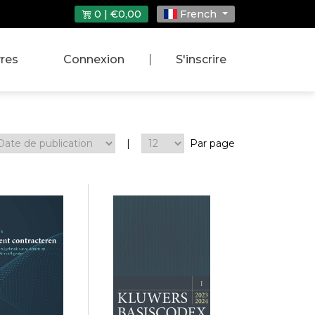
0 | €0,00
French
vres
Connexion
|
S'inscrire
|
Par page