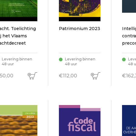
acht. Toelichting
Patrimonium 2023
Intell
ij het Vlaams
contra
achtdecreet
precon
gebru
syste
Levering binnen
Levering binnen
Lev
48 uur
48 uur
48 
basis v
intell
50,00
€112,00
€162,