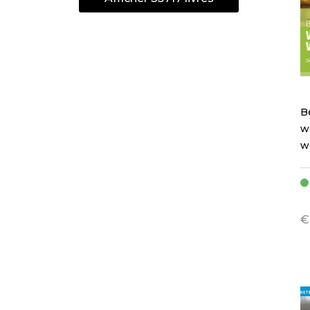
B
w
w
€