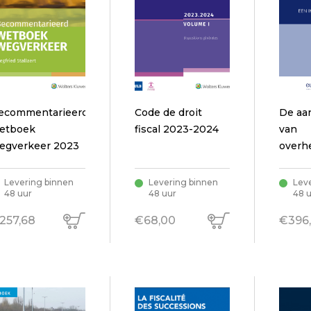
ecommentarieerd
Code de droit
De aa
etboek
fiscal 2023-2024
van
egverkeer 2023
overh
en con
Een
Levering binnen
Levering binnen
Lev
48 uur
48 uur
48 
interp
benad
257,68
€68,00
€396