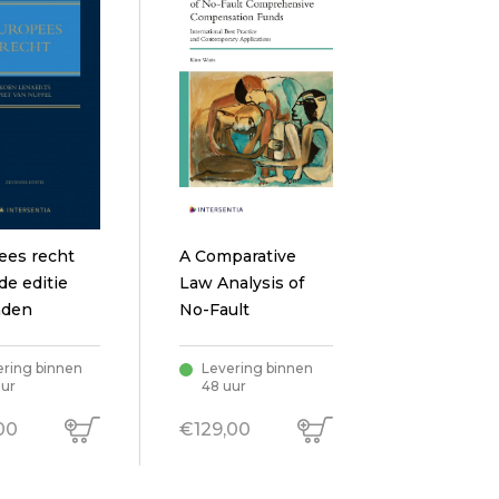
ees recht
A Comparative
e editie
Law Analysis of
nden
No-Fault
Comprehensive
Compensation
ering binnen
Levering binnen
uur
48 uur
Funds
00
€129,00