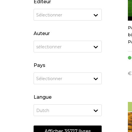
Éditeur
Sélectionner
P
Auteur
b
P
sélectionner
Pays
€
Sélectionner
Langue
Dutch
Afficher
35717
livres